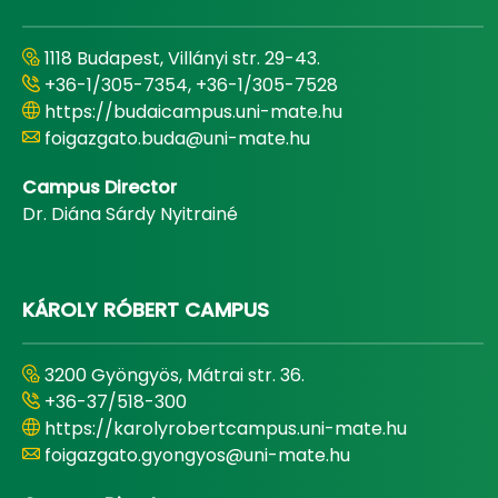
1118 Budapest, Villányi str. 29-43.
+36-1/305-7354, +36-1/305-7528
https://budaicampus.uni-mate.hu
foigazgato.buda@uni-mate.hu
Campus Director
Dr. Diána Sárdy Nyitrainé
KÁROLY RÓBERT CAMPUS
3200 Gyöngyös, Mátrai str. 36.
+36-37/518-300
https://karolyrobertcampus.uni-mate.hu
foigazgato.gyongyos@uni-mate.hu