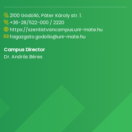
2100 Gödöllő, Páter Károly str. 1.
+36-28/522-000 / 2220
https://szentistvancampus.uni-mate.hu
foigazgato.godollo@uni-mate.hu
Campus Director
Dr. András Béres