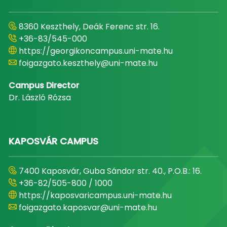
8360 Keszthely, Deák Ferenc str. 16.
+36-83/545-000
https://georgikoncampus.uni-mate.hu
foigazgato.keszthely@uni-mate.hu
Campus Director
Dr. László Rózsa
KAPOSVÁR CAMPUS
7400 Kaposvár, Guba Sándor str. 40., P.O.B.: 16.
+36-82/505-800 / 1000
https://kaposvaricampus.uni-mate.hu
foigazgato.kaposvar@uni-mate.hu