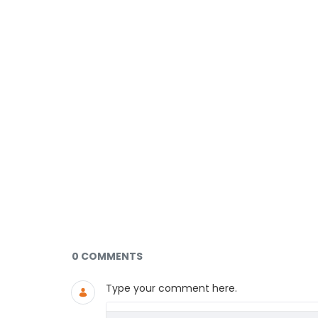
Documents and Media
0 COMMENTS
Type your comment here.